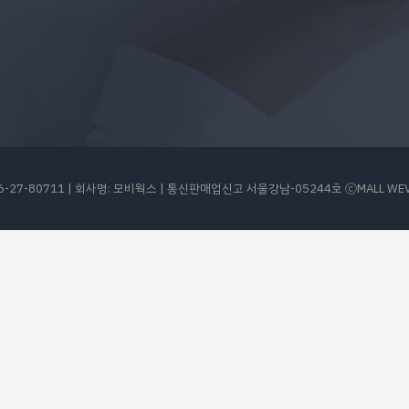
27-80711 | 회사명: 모비웍스 | 통신판매업신고 서울강남-05244호 ⒸMALL WEVE