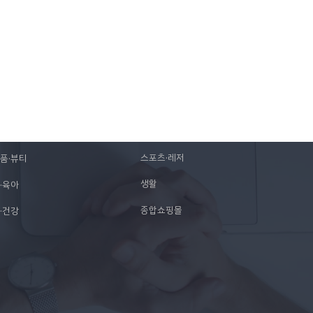
종별 쇼핑몰
디지털·가전
의류
가구·인테리어
잡화
스포츠·레저
품·뷰티
생활
·육아
종합쇼핑몰
·건강