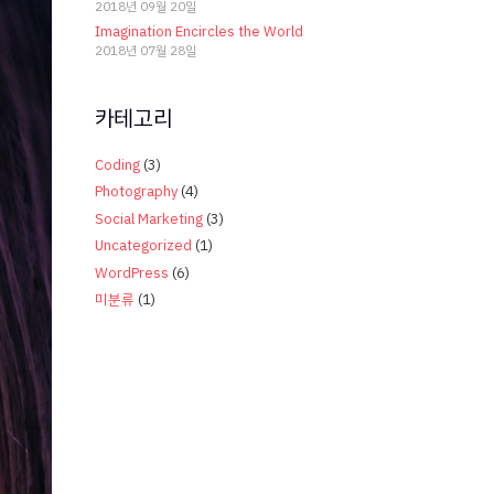
2018년 09월 20일
Imagination Encircles the World
2018년 07월 28일
카테고리
Coding
(3)
Photography
(4)
Social Marketing
(3)
Uncategorized
(1)
WordPress
(6)
미분류
(1)