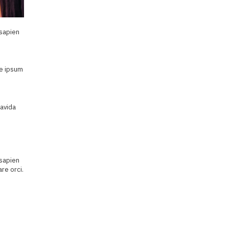
 sapien
ie ipsum
,
ravida
 sapien
re orci.