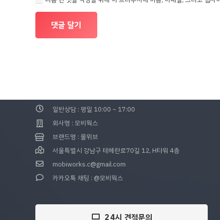
댓글 달기
고객센터
02-463-5279 (24시)
견적문의 : 24시 가능
일반상담 : 평일 10:00 ~ 17:00
회사명 : 모비웍스
브랜드명 : 몰위브
서울특별시 강남구 테헤란로70길 12, H타워 4층
mobiworks.c@gmail.com
카카오톡 채팅 : @모비웍스
24시 견적문의