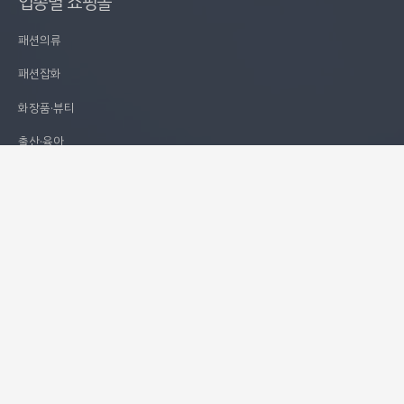
업종별 쇼핑몰
패션의류
패션잡화
화장품·뷰티
출산·육아
식품·건강
디지털·가전
가구·인테리어
스포츠·레저