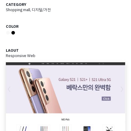
CATEGORY
Shopping mall
,
디지털/가전
COLOR
●
●
LAOUT
Responsive Web