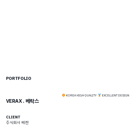
PORTFOLIO
KOREA HIGH QUALITY
·
EXCELLENT DESIGN
VERAX . 베락스
CLIENT
주식회사 베켄