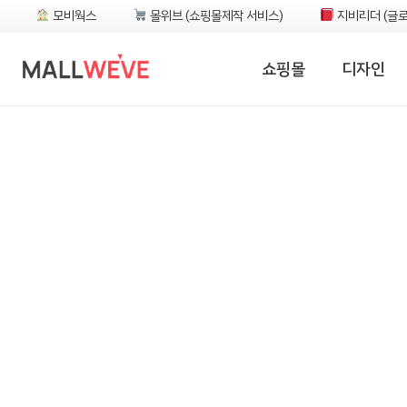
모비웍스
몰위브 (쇼핑몰제작 서비스)
지비리더 (글로
쇼핑몰
디자인