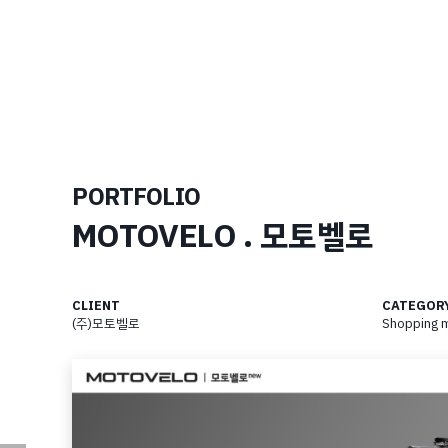
PORTFOLIO
MOTOVELO . 모토벨로
CLIENT
CATEGOR
(주)모토벨로
Shopping m