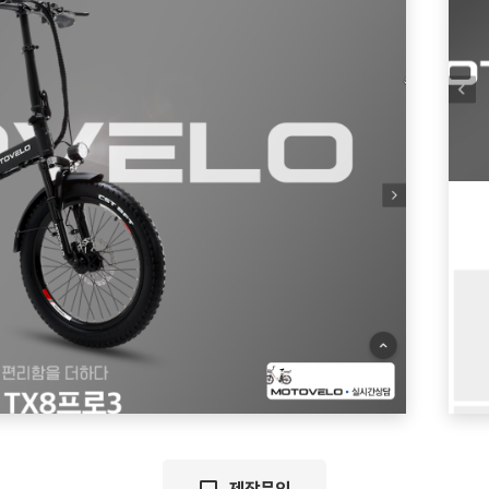
Family Site
업