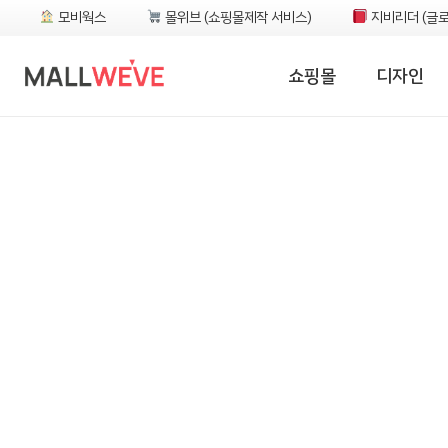
모비웍스
몰위브 (쇼핑몰제작 서비스)
지비리더 (글로
쇼핑몰
디자인