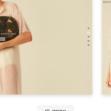
Family Site
업